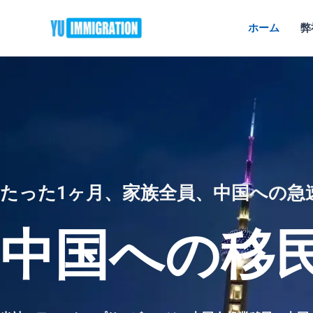
内
容
ホーム
弊
を
ス
キ
ッ
プ
たった1ヶ月、家族全員、中国への急
中国への移