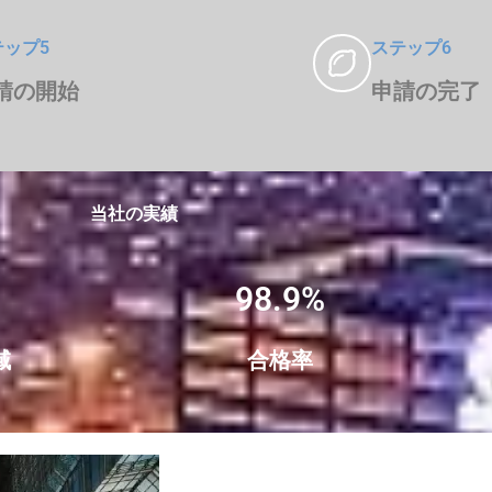
テップ5
ステップ6
請の開始
申請の完了
当社の実績
98.9%
域
合格率