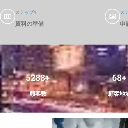
ステップ4
ス
資料の準備
申
5288+
68+
顧客数
顧客地