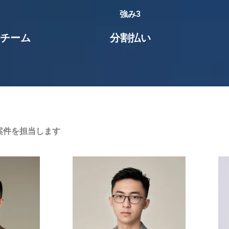
強み3
チーム
分割払い
案件を担当します