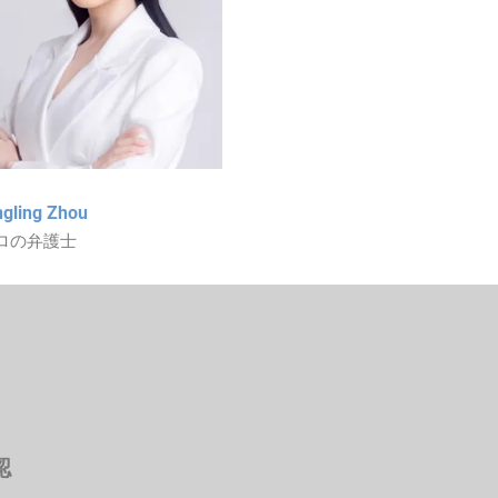
ngling Zhou
ロの弁護士
認